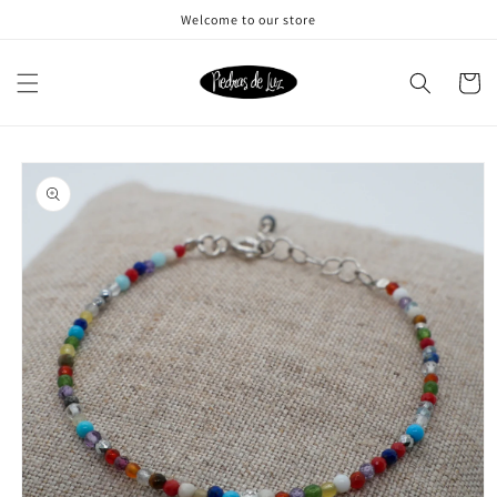
Ir
Welcome to our store
directamente
al contenido
Carrito
Ir
directamente
a la
información
del producto