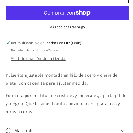
de
de
la
la
alegría
alegría
piedritas
piedritas
pequeñas
pequeñas
Más opciones de pago
Retiro disponible en
Piedras de Luz (León)
Normalmente está listo en 24 horas
Ver información de la tienda
Pulserita ajustable montada en hilo de acero y cierre de
plata, con cadenita para ajustar medida.
Formada por multitud de cristales y minerales, aporta júbilo
y alegría. Queda súper bonita convinada con plata, oro y
otras piedras.
Materials