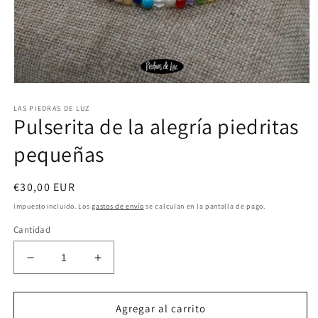
Abrir
elemento
LAS PIEDRAS DE LUZ
multimedia
Pulserita de la alegría piedritas
1
en
una
pequeñas
ventana
modal
Precio
€30,00 EUR
habitual
Impuesto incluido. Los
gastos de envío
se calculan en la pantalla de pago.
Cantidad
Reducir
Aumentar
cantidad
cantidad
para
para
Pulserita
Pulserita
Agregar al carrito