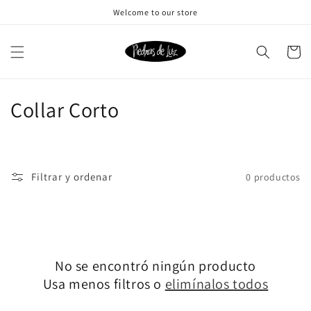
Ir
Welcome to our store
directamente
al contenido
Carrito
C
Collar Corto
o
l
Filtrar y ordenar
0 productos
e
c
c
No se encontró ningún producto
i
Usa menos filtros o
elimínalos todos
ó