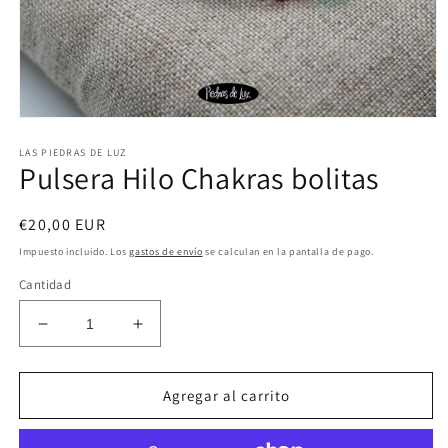
Abrir
elemento
LAS PIEDRAS DE LUZ
multimedia
Pulsera Hilo Chakras bolitas
1
en
una
ventana
Precio
€20,00 EUR
modal
habitual
Impuesto incluido. Los
gastos de envío
se calculan en la pantalla de pago.
Cantidad
Reducir
Aumentar
cantidad
cantidad
para
para
Pulsera
Pulsera
Agregar al carrito
Hilo
Hilo
Chakras
Chakras