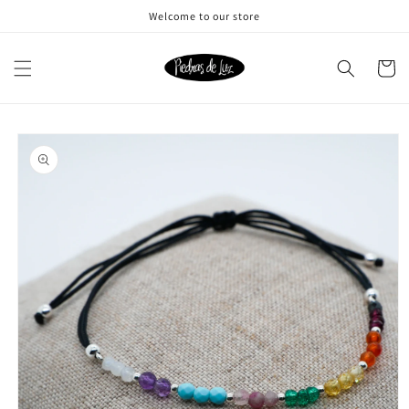
Ir
Welcome to our store
directamente
al contenido
Carrito
Ir
directamente
a la
información
del producto