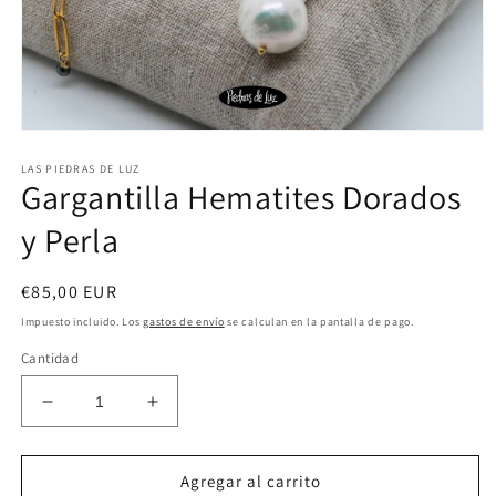
Abrir
elemento
LAS PIEDRAS DE LUZ
multimedia
Gargantilla Hematites Dorados
1
en
una
y Perla
ventana
modal
Precio
€85,00 EUR
habitual
Impuesto incluido. Los
gastos de envío
se calculan en la pantalla de pago.
Cantidad
Reducir
Aumentar
cantidad
cantidad
para
para
Gargantilla
Gargantilla
Agregar al carrito