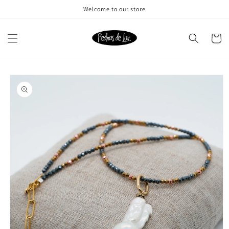
Ir
Welcome to our store
directamente
al contenido
Carrito
Ir
directamente
a la
información
del producto