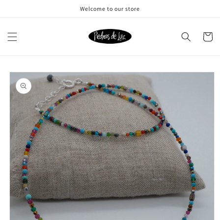
Ir
Welcome to our store
directamente
al contenido
Carrito
Ir
directamente
a la
información
del producto