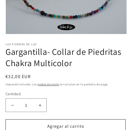
Abrir
elemento
LAS PIEDRAS DE LUZ
multimedia
Gargantilla- Collar de Piedritas
1
en
una
Chakra Multicolor
ventana
modal
Precio
€32,00 EUR
habitual
Impuesto incluido. Los
gastos de envío
se calculan en la pantalla de pago.
Cantidad
Reducir
Aumentar
cantidad
cantidad
para
para
Gargantilla-
Gargantilla-
Agregar al carrito