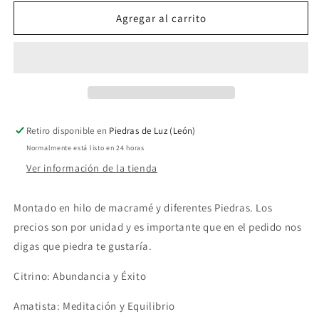
para
para
Colgantes
Colgantes
Agregar al carrito
Cuarzo
Cuarzo
Citrino,
Citrino,
Amatista,
Amatista,
Amazonita
Amazonita
y
y
Prehenita
Prehenita
Retiro disponible en
Piedras de Luz (León)
Normalmente está listo en 24 horas
Ver información de la tienda
Montado en hilo de macramé y diferentes Piedras. Los
precios son por unidad y es importante que en el pedido nos
digas que piedra te gustaría.
Citrino: Abundancia y Éxito
Amatista: Meditación y Equilibrio