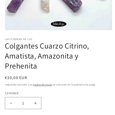
Abrir
elemento
LAS PIEDRAS DE LUZ
multimedia
Colgantes Cuarzo Citrino,
1
en
una
Amatista, Amazonita y
ventana
modal
Prehenita
Precio
€30,00 EUR
habitual
Impuesto incluido. Los
gastos de envío
se calculan en la pantalla de pago.
Cantidad
Reducir
Aumentar
cantidad
cantidad