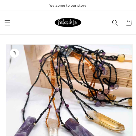
Ir
Welcome to our store
directamente
al contenido
Carrito
Ir
directamente
a la
información
del producto