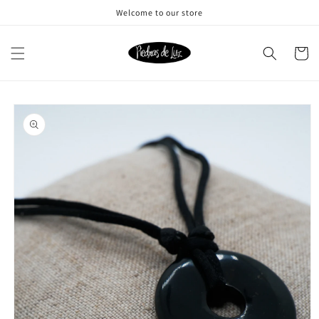
Ir
Welcome to our store
directamente
al contenido
Carrito
Ir
directamente
a la
información
del producto