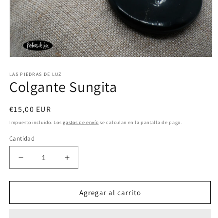
Abrir
elemento
LAS PIEDRAS DE LUZ
multimedia
Colgante Sungita
1
en
una
ventana
Precio
€15,00 EUR
modal
habitual
Impuesto incluido. Los
gastos de envío
se calculan en la pantalla de pago.
Cantidad
Reducir
Aumentar
cantidad
cantidad
para
para
Colgante
Colgante
Agregar al carrito
Sungita
Sungita